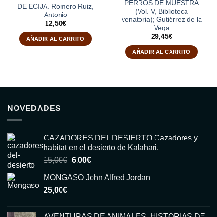
PERROS DE MUESTRA
DE ECIJA. Romero Ruiz,
(Vol. V, Biblioteca
Antonio
venatoria); Gutiérrez de la
12,50
€
Vega
29,45
€
AÑADIR AL CARRITO
AÑADIR AL CARRITO
NOVEDADES
CAZADORES DEL DESIERTO Cazadores y
habitat en el desierto de Kalahari.
El
El
15,00
€
6,00
€
precio
precio
MONGASO John Alfred Jordan
original
actual
25,00
€
era:
es:
15,00€.
6,00€.
AVENTURAS DE ANIMALES, HISTORIAS DE