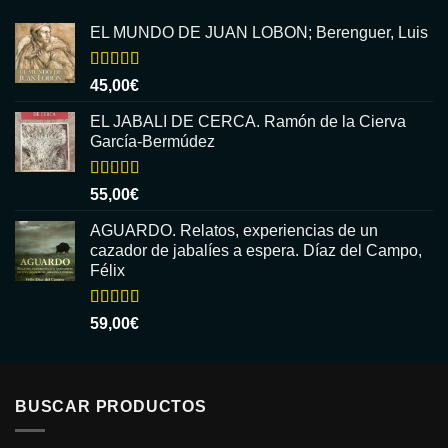
EL MUNDO DE JUAN LOBON; Berenguer, Luis
Valorado
45,00
€
con
5.00
de
5
EL JABALI DE CERCA. Ramón de la Cierva
García-Bermúdez
Valorado
55,00
€
con
5.00
de
5
AGUARDO. Relatos, experiencias de un
cazador de jabalíes a espera. Díaz del Campo,
Félix
Valorado
59,00
€
con
5.00
de
5
BUSCAR PRODUCTOS