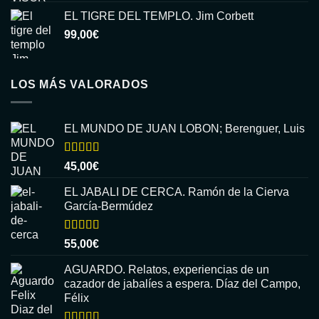
EL TIGRE DEL TEMPLO. Jim Corbett
99,00
€
LOS MÁS VALORADOS
EL MUNDO DE JUAN LOBON; Berenguer, Luis
Valorado
45,00
€
con
5.00
de
5
EL JABALI DE CERCA. Ramón de la Cierva
García-Bermúdez
Valorado
55,00
€
con
5.00
de
5
AGUARDO. Relatos, experiencias de un
cazador de jabalíes a espera. Díaz del Campo,
Félix