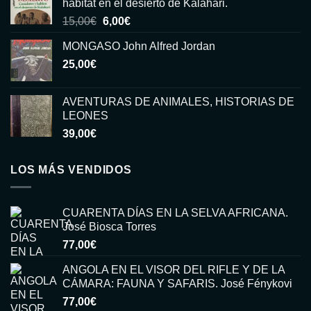
habitat en el desierto de Kalahari.
El
El
15,00
€
6,00
€
precio
precio
MONGASO John Alfred Jordan
original
actual
25,00
€
era:
es:
15,00€.
6,00€.
AVENTURAS DE ANIMALES, HISTORIAS DE
LEONES
39,00
€
LOS MÁS VENDIDOS
CUARENTA DÍAS EN LA SELVA AFRICANA.
José Biosca Torres
77,00
€
ANGOLA EN EL VISOR DEL RIFLE Y DE LA
CÁMARA: FAUNA Y SAFARIS. José Fénykovi
77,00
€