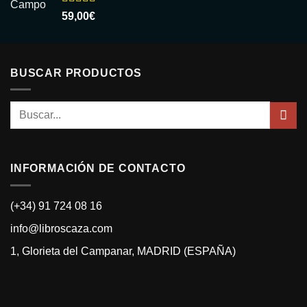
Valorado
59,00
€
con
5.00
de
5
BUSCAR PRODUCTOS
Buscar
por:
INFORMACIÓN DE CONTACTO
(+34) 91 724 08 16
info@libroscaza.com
1, Glorieta del Campanar, MADRID (ESPAÑA)