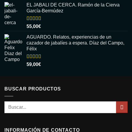
5
EL JABALI DE CERCA. Ramón de la Cierva
García-Bermúdez
Valorado
55,00
€
con
5.00
de
5
AGUARDO. Relatos, experiencias de un
cazador de jabalíes a espera. Díaz del Campo,
Félix
Valorado
59,00
€
con
5.00
de
5
BUSCAR PRODUCTOS
Buscar
por:
INFORMACIÓN DE CONTACTO