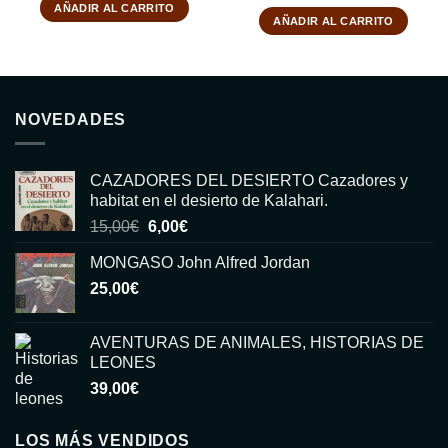
AÑADIR AL CARRITO
AÑADIR AL CARRITO
NOVEDADES
CAZADORES DEL DESIERTO Cazadores y
habitat en el desierto de Kalahari.
El
El
15,00
€
6,00
€
precio
precio
MONGASO John Alfred Jordan
original
actual
25,00
€
era:
es:
15,00€.
6,00€.
AVENTURAS DE ANIMALES, HISTORIAS DE
LEONES
39,00
€
LOS MÁS VENDIDOS