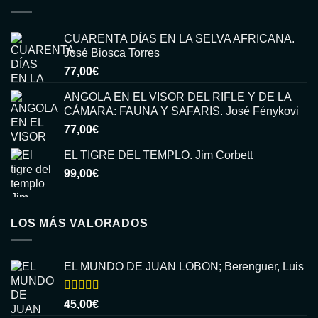
CUARENTA DÍAS EN LA SELVA AFRICANA.
José Biosca Torres
77,00
€
ANGOLA EN EL VISOR DEL RIFLE Y DE LA
CÁMARA: FAUNA Y SAFARIS. José Fénykovi
77,00
€
EL TIGRE DEL TEMPLO. Jim Corbett
99,00
€
LOS MÁS VALORADOS
EL MUNDO DE JUAN LOBON; Berenguer, Luis
Valorado
45,00
€
con
5.00
de