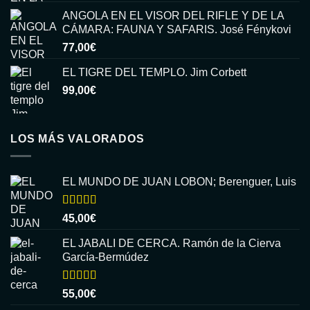
ANGOLA EN EL VISOR DEL RIFLE Y DE LA
CÁMARA: FAUNA Y SAFARIS. José Fénykovi
77,00
€
EL TIGRE DEL TEMPLO. Jim Corbett
99,00
€
LOS MÁS VALORADOS
EL MUNDO DE JUAN LOBON; Berenguer, Luis
Valorado
45,00
€
con
5.00
de
5
EL JABALI DE CERCA. Ramón de la Cierva
García-Bermúdez
Valorado
55,00
€
con
5.00
de