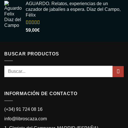
5
AGUARDO. Relatos, experiencias de un
cazador de jabalíes a espera. Díaz del Campo,
Félix
Valorado
59,00
€
con
5.00
de
5
BUSCAR PRODUCTOS
Buscar
por:
INFORMACIÓN DE CONTACTO
(+34) 91 724 08 16
info@libroscaza.com