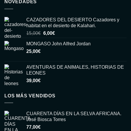
NOVEDADES
CAZADORES DEL DESIERTO Cazadores y
habitat en el desierto de Kalahari.
El
El
15,00
€
6,00
€
precio
precio
MONGASO John Alfred Jordan
original
actual
25,00
€
era:
es:
15,00€.
6,00€.
AVENTURAS DE ANIMALES, HISTORIAS DE
LEONES
39,00
€
LOS MÁS VENDIDOS
CUARENTA DÍAS EN LA SELVA AFRICANA.
José Biosca Torres
77,00
€