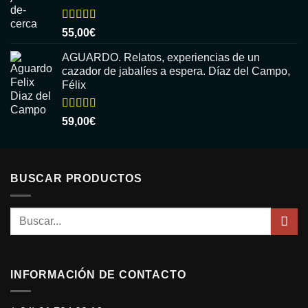
Valorado
55,00
€
con
5.00
de
5
AGUARDO. Relatos, experiencias de un
cazador de jabalíes a espera. Díaz del Campo,
Félix
Valorado
59,00
€
con
5.00
de
5
BUSCAR PRODUCTOS
Buscar
por:
INFORMACIÓN DE CONTACTO