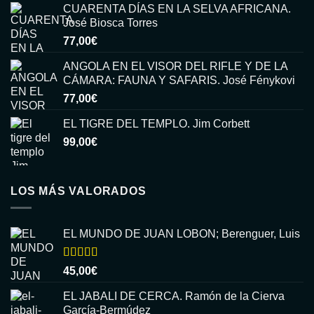
CUARENTA DÍAS EN LA SELVA AFRICANA.
José Biosca Torres
77,00
€
ANGOLA EN EL VISOR DEL RIFLE Y DE LA
CÁMARA: FAUNA Y SAFARIS. José Fénykovi
77,00
€
EL TIGRE DEL TEMPLO. Jim Corbett
99,00
€
LOS MÁS VALORADOS
EL MUNDO DE JUAN LOBON; Berenguer, Luis
Valorado
45,00
€
con
5.00
de
5
EL JABALI DE CERCA. Ramón de la Cierva
García-Bermúdez