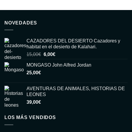
NOVEDADES
CAZADORES DEL DESIERTO Cazadores y
habitat en el desierto de Kalahari.
El
El
15,00
€
6,00
€
precio
precio
MONGASO John Alfred Jordan
original
actual
25,00
€
era:
es:
15,00€.
6,00€.
AVENTURAS DE ANIMALES, HISTORIAS DE
LEONES
39,00
€
LOS MÁS VENDIDOS