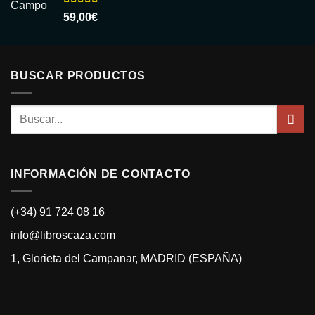
Valorado
59,00
€
con
5.00
de
5
BUSCAR PRODUCTOS
Buscar
por:
INFORMACIÓN DE CONTACTO
(+34) 91 724 08 16
info@libroscaza.com
1, Glorieta del Campanar, MADRID (ESPAÑA)