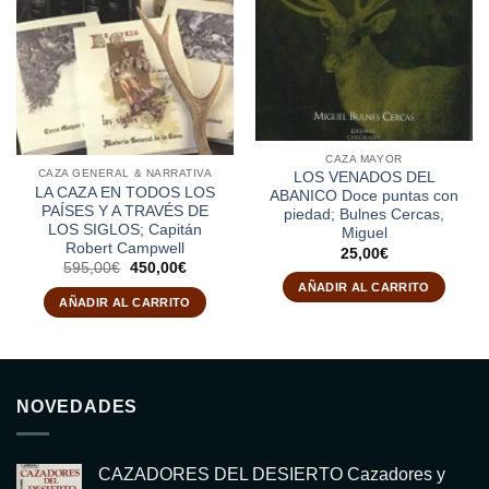
CAZA MAYOR
CAZA GENERAL & NARRATIVA
LOS VENADOS DEL
LA CAZA EN TODOS LOS
ABANICO Doce puntas con
PAÍSES Y A TRAVÉS DE
piedad; Bulnes Cercas,
LOS SIGLOS; Capitán
Miguel
Robert Campwell
25,00
€
El
El
595,00
€
450,00
€
precio
precio
AÑADIR AL CARRITO
original
actual
AÑADIR AL CARRITO
era:
es:
595,00€.
450,00€.
NOVEDADES
CAZADORES DEL DESIERTO Cazadores y