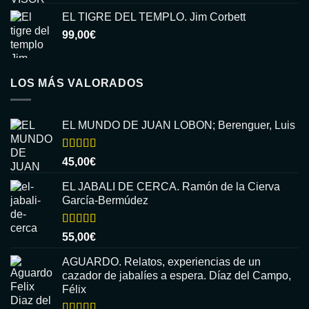
EL TIGRE DEL TEMPLO. Jim Corbett
99,00
€
LOS MÁS VALORADOS
EL MUNDO DE JUAN LOBON; Berenguer, Luis
Valorado
45,00
€
con
5.00
de
5
EL JABALI DE CERCA. Ramón de la Cierva
García-Bermúdez
Valorado
55,00
€
con
5.00
de
5
AGUARDO. Relatos, experiencias de un
cazador de jabalíes a espera. Díaz del Campo,
Félix