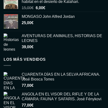
habitat en el desierto de Kalahari.
El
El
15,00
€
6,00
€
precio
precio
MONGASO John Alfred Jordan
original
actual
25,00
€
era:
es:
15,00€.
6,00€.
AVENTURAS DE ANIMALES, HISTORIAS DE
LEONES
39,00
€
LOS MÁS VENDIDOS
CUARENTA DÍAS EN LA SELVA AFRICANA.
José Biosca Torres
77,00
€
ANGOLA EN EL VISOR DEL RIFLE Y DE LA
CÁMARA: FAUNA Y SAFARIS. José Fénykovi
77,00
€